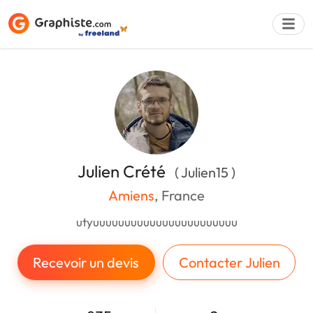
Déposer une a
Julien Crété
( Julien15 )
Amiens
, France
utyuuuuuuuuuuuuuuuuuuuuuuu
Recevoir un devis
Contacter Julien