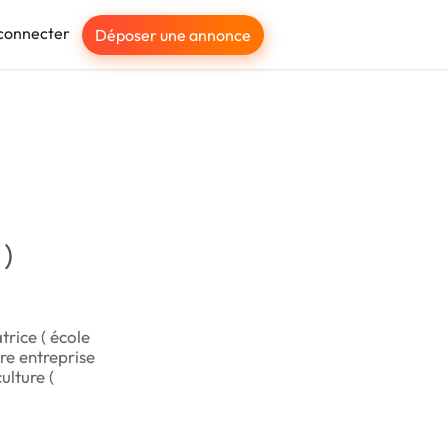
connecter
Déposer une annonce
)
trice ( école
re entreprise
ulture (