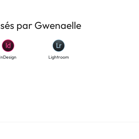
risés par Gwenaelle
InDesign
Lightroom