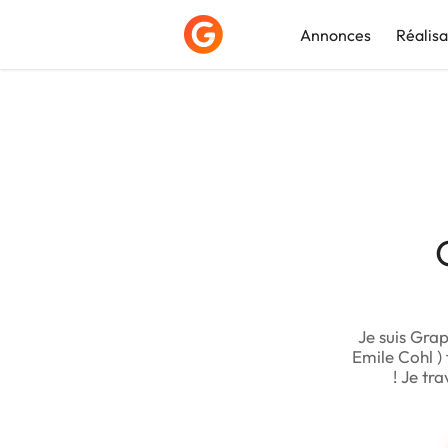
Annonces
Réalisa
Déposer une a
Je suis Grap
Emile Cohl )
! Je tr