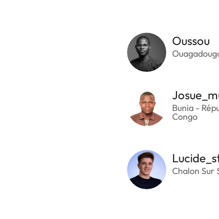
Oussou
Ouagadougo
Josue_m
Bunia - Rép
Congo
Lucide_s
Chalon Sur 