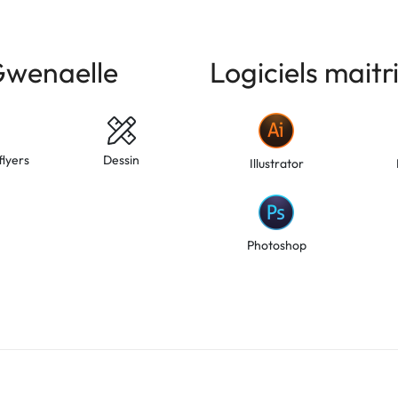
Gwenaelle
Logiciels mait
flyers
Dessin
Illustrator
Photoshop