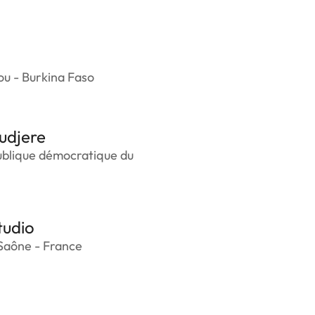
u - Burkina Faso
udjere
ublique démocratique du
tudio
Saône - France