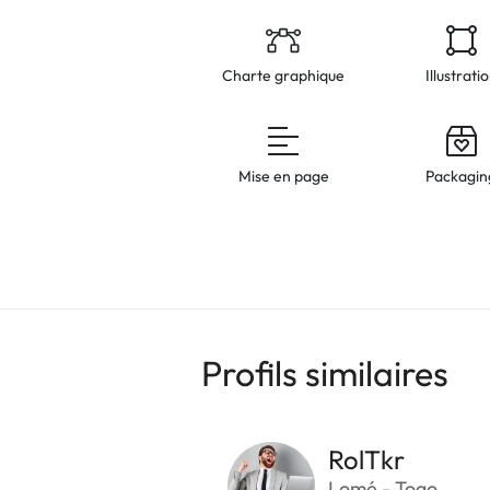
Charte graphique
Illustrati
Mise en page
Packagin
Profils similaires
RolTkr
Lomé - Togo