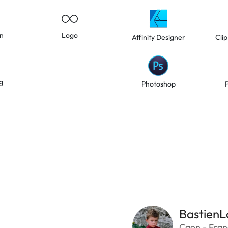
on
Logo
Affinity Designer
Clip
g
Photoshop
BastienL
Caen - Fra