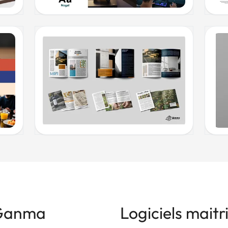
 Ganma
Logiciels mait