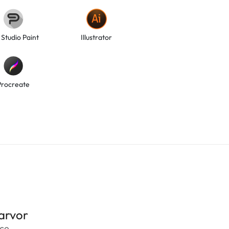
 Studio Paint
Illustrator
Procreate
arvor
nce