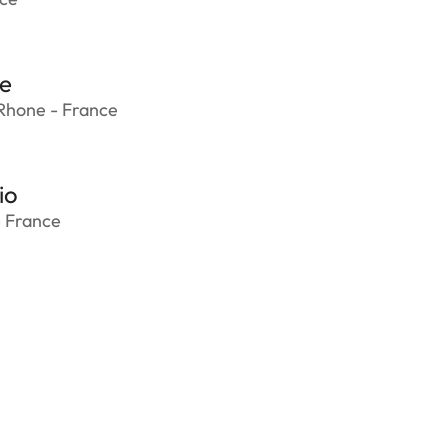
e
Rhone - France
io
- France