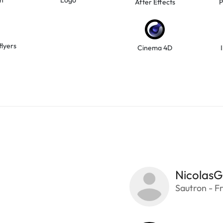
After Effects
P
flyers
Cinema 4D
NicolasG
Sautron - F