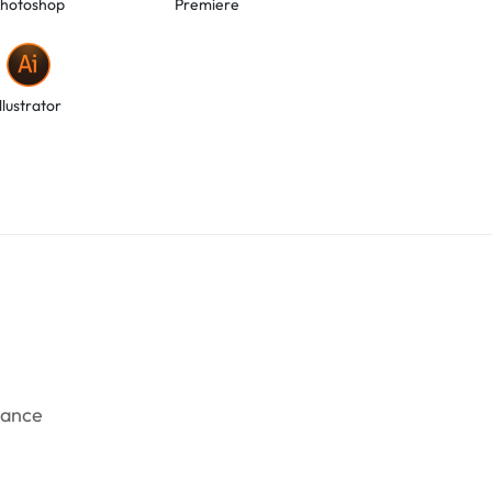
hotoshop
Premiere
Illustrator
rance