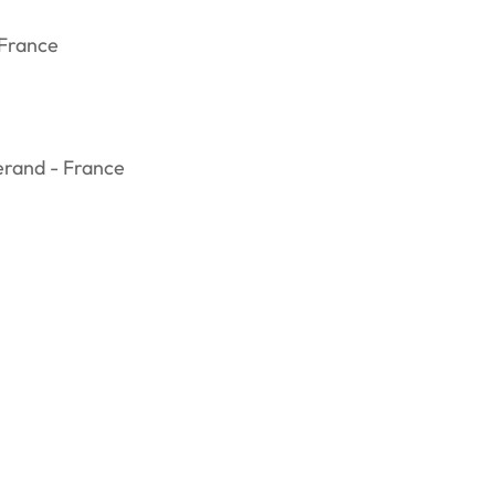
 France
erand - France