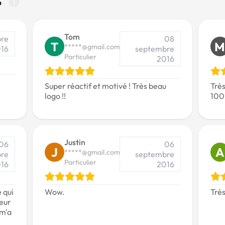
Tom
bre
08
T
*****@gmail.com
16
septembre
Particulier
2016
Super réactif et motivé ! Très beau
Très
logo !!
100
Justin
06
06
J
A
*****@gmail.com
re
septembre
Particulier
16
2016
 qui
Wow.
Très
leur
 m'a