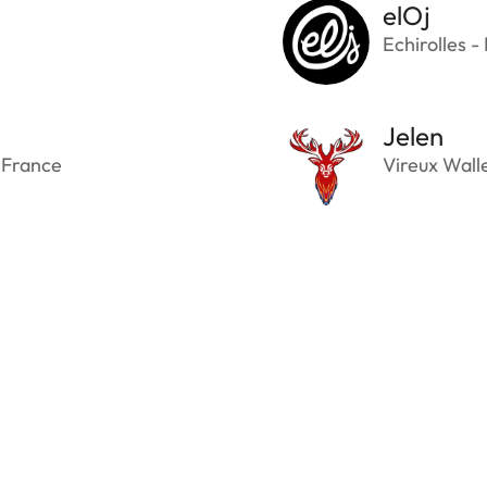
elOj
Echirolles -
Jelen
 France
Vireux Wall