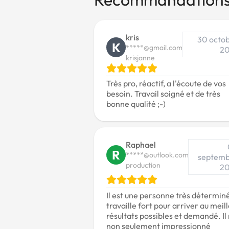
kris
30 octo
K
*****@gmail.com
20
krisjanne
Très pro, réactif, a l'écoute de vos
besoin. Travail soigné et de très
bonne qualité ;-)
Raphael
R
*****@outlook.com
septemb
production
20
Il est une personne très déterminé
travaille fort pour arriver au meil
résultats possibles et demandé. Il
non seulement impressionné