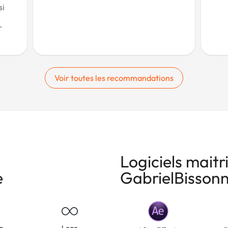
si
r
Voir toutes les recommandations
Logiciels maitr
e
GabrielBissonn
on
Logo