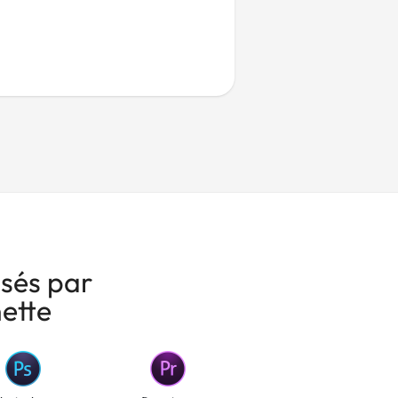
isés par
ette