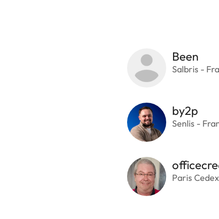
Been
Salbris - Fr
by2p
Senlis - Fra
officecre
Paris Cedex