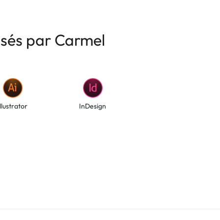
risés par Carmel
Illustrator
InDesign