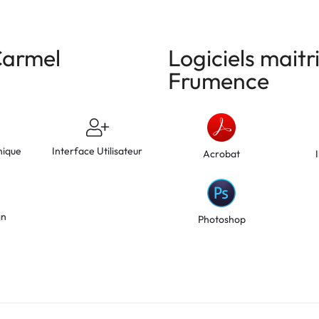
Carmel
Logiciels mait
Frumence
hique
Interface Utilisateur
Acrobat
gn
Photoshop