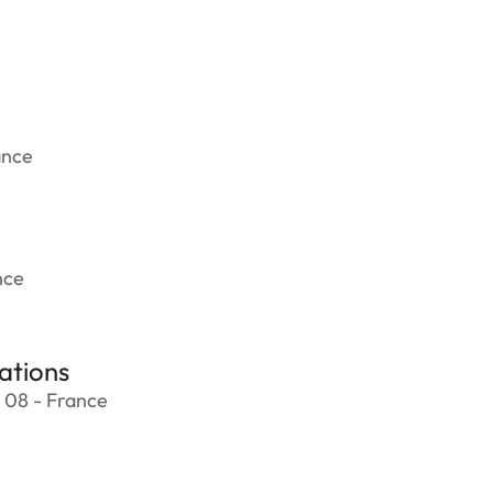
ance
nce
ations
 08 - France