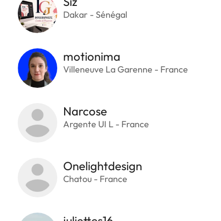
Siz
Dakar - Sénégal
motionima
Villeneuve La Garenne - France
Narcose
Argente UI L - France
Onelightdesign
Chatou - France
juliettes16