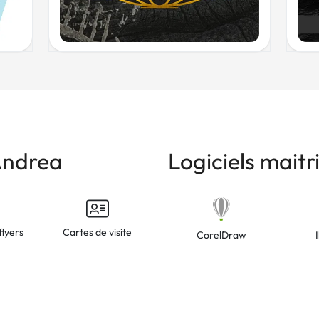
Andrea
Logiciels mait
flyers
Cartes de visite
CorelDraw