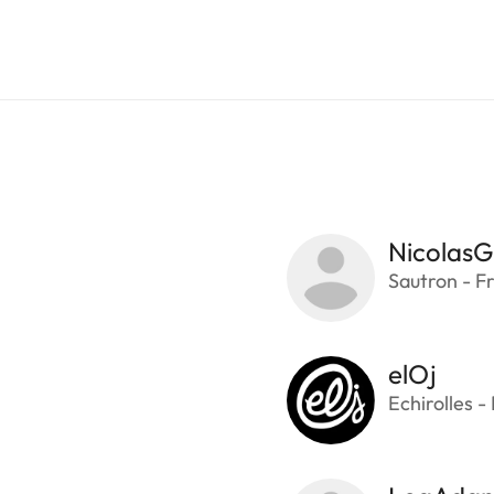
NicolasG
Sautron - F
elOj
Echirolles -