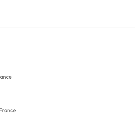
rance
 France