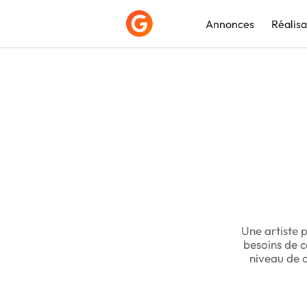
Annonces
Réalisa
Déposer une a
Une artiste p
besoins de c
niveau de d