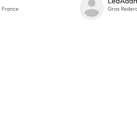
LeaAda
- France
Gros Rederc