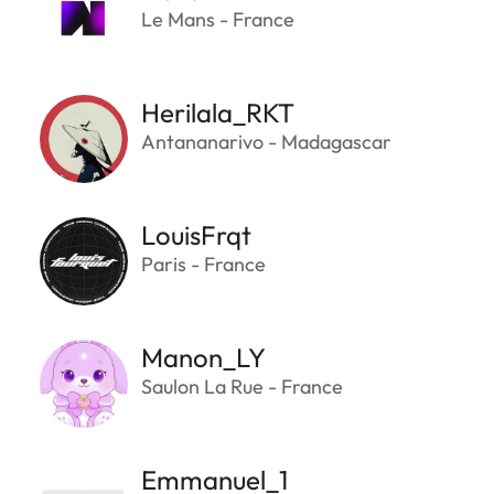
Le Mans - France
Herilala_RKT
Antananarivo - Madagascar
LouisFrqt
Paris - France
Manon_LY
Saulon La Rue - France
Emmanuel_1