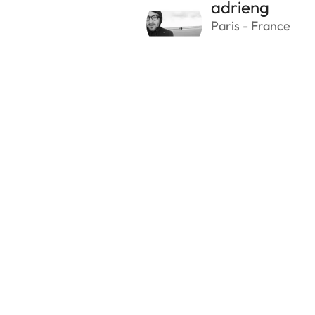
adrieng
Paris - France