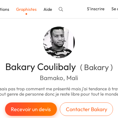
S'inscrire
Se 
tions
Graphistes
Aide
nnonce
Bakary Coulibaly
( Bakary )
Bamako, Mali
 sais pas trop comment me présenté mais j'ai tendance à tra
out genre de personne donc je reste libre pour tout le mond
Recevoir un devis
Contacter Bakary