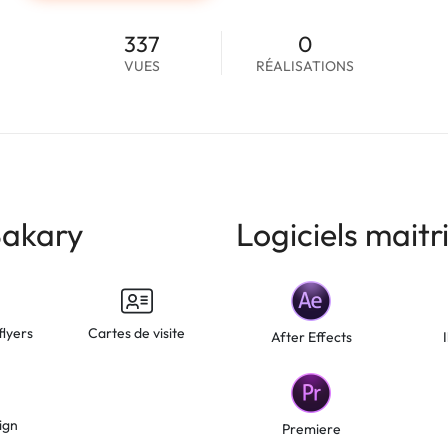
337
0
VUES
RÉALISATIONS
Bakary
Logiciels maitr
flyers
Cartes de visite
After Effects
ign
Premiere