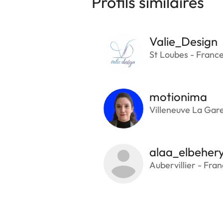
Profils similaires
Valie_Design
St Loubes - Franc
motionima
Villeneuve La Gar
alaa_elbeher
Aubervillier - Fra