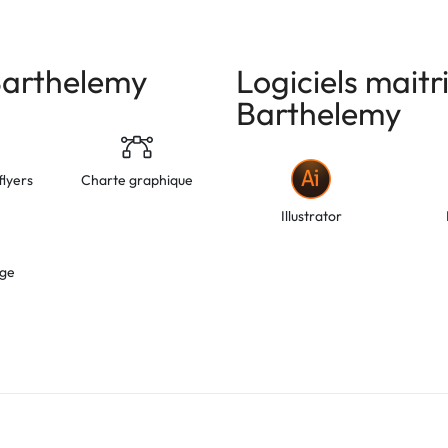
arthelemy
Logiciels maitr
Barthelemy
flyers
Charte graphique
Illustrator
age