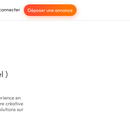
connecter
Déposer une annonce
l )
érience en
re créative
lutions sur