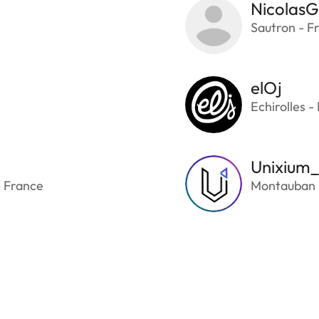
NicolasG
Sautron - F
elOj
Echirolles -
Unixium
- France
Montauban 