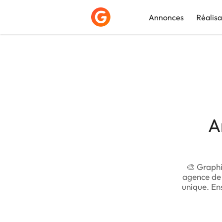
Annonces
Réalisa
Déposer une a
A
🎨 Graphi
agence de 
unique. En