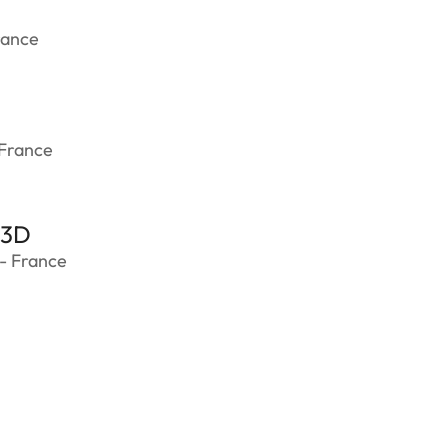
rance
 France
_3D
- France