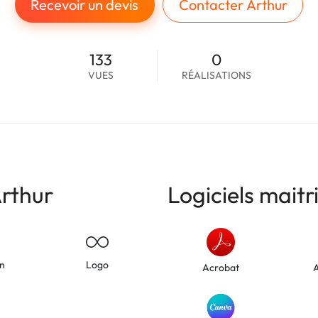
Recevoir un devis
Contacter Arthur
133
0
VUES
RÉALISATIONS
rthur
Logiciels maitr
on
Logo
Acrobat