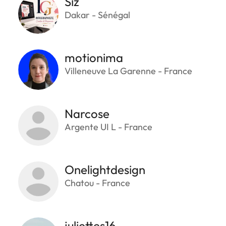
Siz
Dakar - Sénégal
motionima
Villeneuve La Garenne - France
Narcose
Argente UI L - France
Onelightdesign
Chatou - France
juliettes16