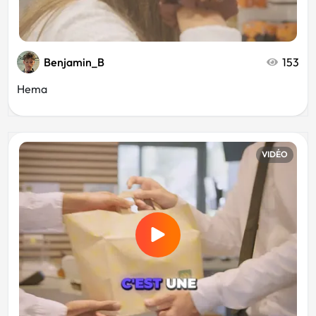
Benjamin_B
153
Hema
VIDÉO